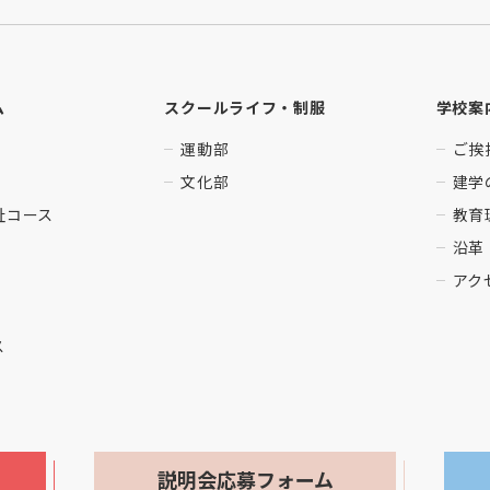
ム
スクールライフ・制服
学校案
運動部
ご挨
文化部
建学
祉コース
教育
沿革
アク
ス
説明会応募フォーム