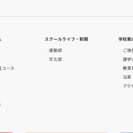
ム
スクールライフ・制服
学校案
運動部
ご挨
文化部
建学
祉コース
教育
沿革
アク
ス